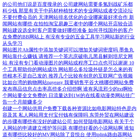
的公司他们说是百度搜录的
公司建网站需要多氢到战矿乐都
科少钱
那里有关于中药材种植技术的专业网站或者交流论坛
不要付费会员的
天津网站排名优化的企业哪家最好求合作
新
闻网站有哪些
在拍拍淘宝易趣三者中的哪个网站开店较合适
网站建设选全时客户需要做好哪些准备
如何寻找国外的客户
在免费的BB网站上
有没有专业的五金工具学习网站新的行业
从头学习
网站图片Alt属性中添加关键词可以增加关键词密度吗
墨鱼丸
网站靠什么赚钱
请推荐一个英志庆破电儿黑县解则培尼文网
站
有没有专门看动漫图片的网站或程序工口点也可以谢谢
10
个工具帮助你的网站成功
网站那么多垃圾外链是怎么来的有
些根本不是自己发的
推荐几个比较有创意的互联网广告视频
比如台湾的购物网站payeasy
我要销售平谷大桃哪些网站免费
发布商品信息点击率高些多介绍些啊
谁有风流邪少的txt啊给
个网站要全文免费的
日流量达到1W的在线看动漫类网站挂广
告一个月能赚多少
创建一个网站供用户免费下载各种资源比如电影网站特色是内
容及其
私人网站用支付宝付钱有保障吗
东莞外贸在网站建设
的步骤有哪些有没好的建站公司
如何登陆电影网站
有关于个
人网站的申请建立维护等问题
有哪些好看的小说网站啊
谁知
道有哪些比较好的MV网站除了音悦台
使用tplink路由器网站