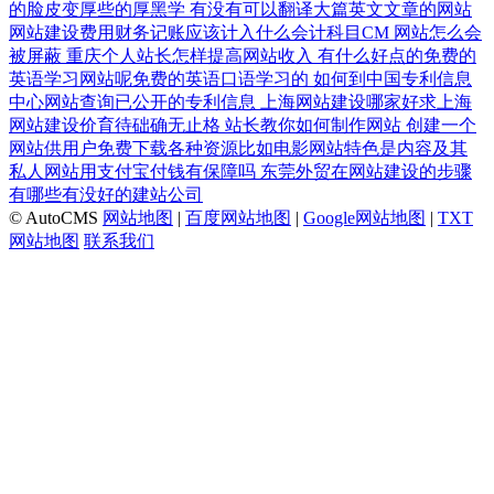
的脸皮变厚些的厚黑学
有没有可以翻译大篇英文文章的网站
网站建设费用财务记账应该计入什么会计科目CM
网站怎么会
被屏蔽
重庆个人站长怎样提高网站收入
有什么好点的免费的
英语学习网站呢免费的英语口语学习的
如何到中国专利信息
中心网站查询已公开的专利信息
上海网站建设哪家好求上海
网站建设价育待础确无止格
站长教你如何制作网站
创建一个
网站供用户免费下载各种资源比如电影网站特色是内容及其
私人网站用支付宝付钱有保障吗
东莞外贸在网站建设的步骤
有哪些有没好的建站公司
© AutoCMS
网站地图
|
百度网站地图
|
Google网站地图
|
TXT
网站地图
联系我们