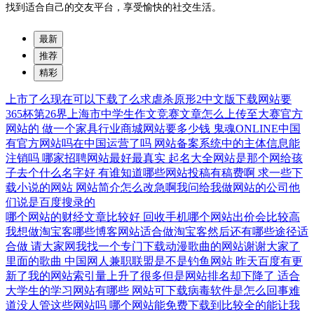
找到适合自己的交友平台，享受愉快的社交生活。
最新
推荐
精彩
上市了么现在可以下载了么求虐杀原形2中文版下载网站要
365杯第26界上海市中学生作文竞赛文章怎么上传至大赛官方
网站的
做一个家具行业商城网站要多少钱
鬼魂ONLINE中国
有官方网站吗在中国运营了吗
网站备案系统中的主体信息能
注销吗
哪家招聘网站最好最真实
起名大全网站是那个网给孩
子去个什么名字好
有谁知道哪些网站投稿有稿费啊
求一些下
载小说的网站
网站简介怎么改急啊我问给我做网站的公司他
们说是百度搜录的
哪个网站的财经文章比较好
回收手机哪个网站出价会比较高
我想做淘宝客哪些博客网站适合做淘宝客然后还有哪些途径适
合做
请大家网我找一个专门下载动漫歌曲的网站谢谢大家了
里面的歌曲
中国网人兼职联盟是不是钓鱼网站
昨天百度有更
新了我的网站索引量上升了很多但是网站排名却下降了
适合
大学生的学习网站有哪些
网站可下载病毒软件是怎么回事难
道没人管这些网站吗
哪个网站能免费下载到比较全的能让我