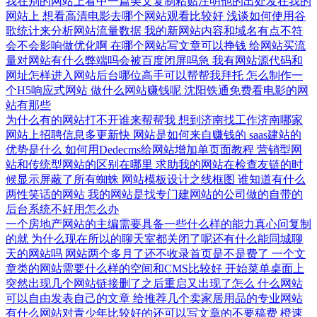
我在别的网站上看中一篇美文复制粘贴注明他的出处发在我的
网站上
想看高清电影去哪个网站观看比较好
浅谈如何使用谷
歌统计来分析网站流量数据
我的新网站内容和域名有点不符
会不会影响做优化啊
在哪个网站写文章可以挣钱
给网站买流
量对网站有什么弊端吗会被百度闭屏吗急
我有网站源代码和
网址怎样进入网站后台哪位高手可以帮帮我拜托
怎么制作一
个H5响应式网站
做什么网站赚钱呢
沈阳铁通免费看电影的网
站有那些
为什么有的网站打不开谁来帮帮我
想到济南找工作济南哪家
网站上招聘信息多更新快
网站是如何来自赚钱的
saas建站的
优势是什么
如何用Dedecms给网站增加单页面教程
营销型网
站和传统型网站的区别在哪里
求助我的网站在检查友链的时
候显示屏蔽了所有蜘蛛
网站模板设计之线框图
谁知道有什么
两性笑话的网站
我的网站是找专门建网站的公司做的自带的
后台系统不好用怎么办
一个房地产网站的主编需要具备一些什么样的能力真心问复制
的就
为什么现在所以的聊天室都关闭了呢还有什么能同城聊
天的网站吗
网站两个多月了还不收录首页是不是费了
一个文
章类的网站需要什么样的空间和CMS比较好
开始菜单桌面上
突然出现几个网站链接删了之后重启又出现了怎么
什么网站
可以自由发表自己的文章
给推荐几个卖家居用品的专业网站
有什么网站对青少年比较好的还可以写文章的不要稿费
橙速