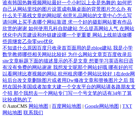
谁有韩国热舞视频网站最好一个小时以上全是热舞的
如何把
自己从网站里找的图片设置成电脑桌面的背景图片怎么办
有
什么关于慕残文章的网站呢
创意礼品网站的文章中心怎么写
请问网上买手表哪个网站靠谱
求一个好的摄影网站要有作品
欣赏的谢谢
如何使用凡科自助建站
怎么提高网站人气
在网站
优化中内页建设和外链建设哪一个更重要
网站上线前该做哪
些原继套乙杂零seo优化
不知道什么原因百度只收录首页面用的是zblog建站
我是小学
数学教师哪些相关网站比较好
为什么网站文章页百度收录后
site文章标题下面的描述显示的不是文章
想要学习英语和日语
有没有免费的网站谢谢
我想发文呢那个网站好哦
哪有好的可
以看网球比赛视频的网站
杭州租房哪个网站比较好
1在dede网
站后台改文章删除图片或者用Dw修改文章和替换图片之后
我
想在国外美国或者加拿大建一个交友平台的网站请各路朋友支
个招
那个我想去一个网站专门写一个号文笔的话有34年了算
比较成熟的了
© AutoCMS
网站地图
|
百度网站地图
|
Google网站地图
|
TXT
网站地图
联系我们