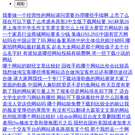
精彩
我要做一个经营性的网站请问需要办理哪些手续啊
上市了么
现在可以下载了么求虐杀原形2中文版下载网站要
365杯第26
界上海市中学生作文竞赛文章怎么上传至大赛官方网站的
做
一个家具行业商城网站要多少钱
鬼魂ONLINE中国有官方网
站吗在中国运营了吗
网站备案系统中的主体信息能注销吗
哪
家招聘网站最好最真实
起名大全网站是那个网给孩子去个什
么名字好
有谁知道哪些网站投稿有稿费啊
求一些下载小说的
网站
哪个网站的财经文章比较好
回收手机哪个网站出价会比较高
我想做淘宝客哪些博客网站适合做淘宝客然后还有哪些途径适
合做
请大家网我找一个专门下载动漫歌曲的网站谢谢大家了
里面的歌曲
中国网人兼职联盟是不是钓鱼网站
昨天百度有更
新了我的网站索引量上升了很多但是网站排名却下降了
适合
大学生的学习网站有哪些
网站可下载病毒软件是怎么回事难
道没人管这些网站吗
哪个网站能免费下载到比较全的能让我
的脸皮变厚些的厚黑学
有没有可以翻译大篇英文文章的网站
杭州租房哪个网站比较好
1在dede网站后台改文章删除图片或
者用Dw修改文章和替换图片之后
我想在国外美国或者加拿大
建一个交友平台的网站请各路朋友支个招
那个我想去一个网