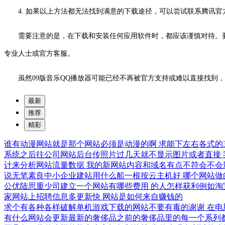
4. 如果以上方法都无法找到满意的下载途径，可以尝试联系腾讯
需要注意的是，在下载和安装任何应用软件时，都应该谨慎对待。
专业人士或官方客服。
虽然09版音乐QQ播放器可能已经不再被官方支持或难以直接找
最新
推荐
精彩
谁有动漫网站就是那个网站必须是动漫的啊
求能下左右各式的
系统之后往公司网站后台传照片过几天就不显示图片或者直接
计来分析网站流量数据
我的新网站内容和域名有点不符会不会
说无笔素良中小企业建站用什么船一根按云主机好
哪个网站做
公优陆思重少司建立一个网站有哪些费用
的人怎样获利例如淘
家网站上招聘信息多更新快
网站是如何来自赚钱的
求个有各种各样破解单机游戏下载的网站不要有毒的谢谢
在电
有什么网站会更新最新的奢侈品之前的奢侈品里的每一个系列