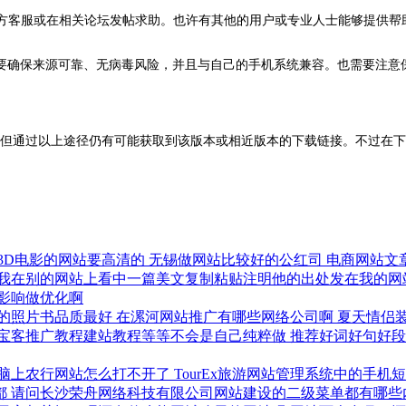
官方客服或在相关论坛发帖求助。也许有其他的用户或专业人士能够提供帮
要确保来源可靠、无病毒风险，并且与自己的手机系统兼容。也需要注意
到，但通过以上途径仍有可能获取到该版本或相近版本的下载链接。不过在
3D电影的网站要高清的
无锡做网站比较好的公红司
电商网站文
我在别的网站上看中一篇美文复制粘贴注明他的出处发在我的网
影响做优化啊
的照片书品质最好
在漯河网站推广有哪些网络公司啊
夏天情侣
宝客推广教程建站教程等等不会是自己纯粹做
推荐好词好句好
脑上农行网站怎么打不开了
TourEx旅游网站管理系统中的手
都
请问长沙荣舟网络科技有限公司网站建设的二级菜单都有哪些