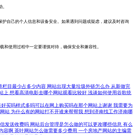
助。
保护自己的个人信息和设备安全。如果遇到问题或疑虑，建议及时咨询
下载和使用过程中一定要谨慎对待，确保安全和兼容性。
章栏目最少占多少内容
网站出现大量垃圾外链怎么办
从新做完
站上
想看高清电影去哪个网站观看比较好
浅谈如何使用谷歌统
装好买吗样式多吗可以在网上购买吗在那个网站上谢谢
我需要为
段网站
为什么有的网站打不开谁来帮帮我
想到济南找工作济南哪
机短信发送收费吗
网站后台管理是怎么做的可以更改哪些信息
有么
内容啊
茶叶网站怎么做需要多少费用
一个房地产网站的主编需