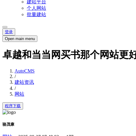
建站平台
个人网站
批量建站
登录
Open main menu
卓越和当当网买书那个网站更
AutoCMS
/
建站资讯
/
网站
程序下载
骆茂康