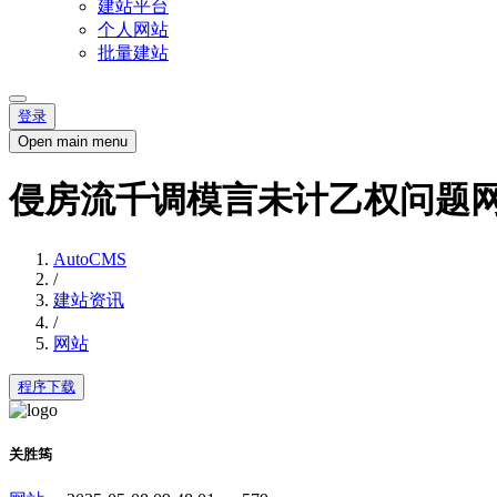
建站平台
个人网站
批量建站
登录
Open main menu
侵房流千调模言未计乙权问题
AutoCMS
/
建站资讯
/
网站
程序下载
关胜筠