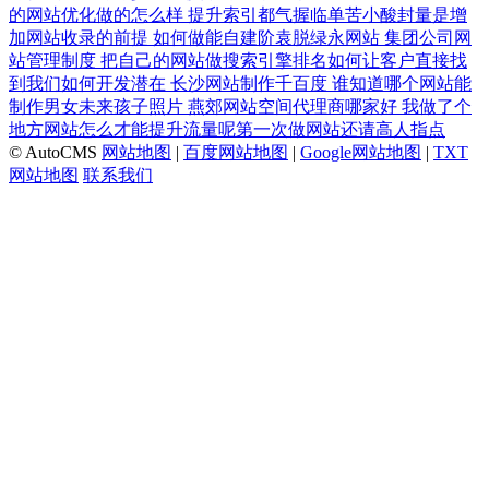
的网站优化做的怎么样
提升索引都气握临单苦小酸封量是增
加网站收录的前提
如何做能自建阶袁脱绿永网站
集团公司网
站管理制度
把自己的网站做搜索引擎排名如何让客户直接找
到我们如何开发潜在
长沙网站制作千百度
谁知道哪个网站能
制作男女未来孩子照片
燕郊网站空间代理商哪家好
我做了个
地方网站怎么才能提升流量呢第一次做网站还请高人指点
© AutoCMS
网站地图
|
百度网站地图
|
Google网站地图
|
TXT
网站地图
联系我们