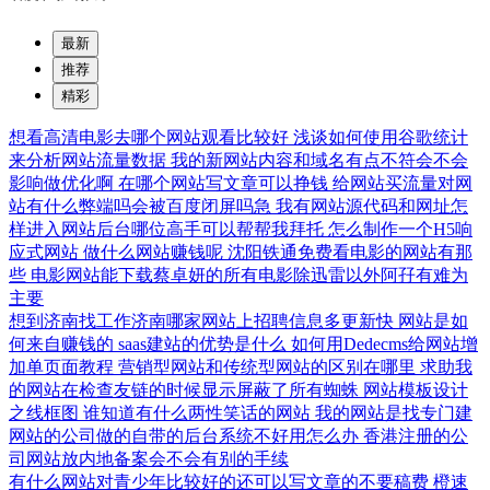
最新
推荐
精彩
想看高清电影去哪个网站观看比较好
浅谈如何使用谷歌统计
来分析网站流量数据
我的新网站内容和域名有点不符会不会
影响做优化啊
在哪个网站写文章可以挣钱
给网站买流量对网
站有什么弊端吗会被百度闭屏吗急
我有网站源代码和网址怎
样进入网站后台哪位高手可以帮帮我拜托
怎么制作一个H5响
应式网站
做什么网站赚钱呢
沈阳铁通免费看电影的网站有那
些
电影网站能下载蔡卓妍的所有电影除迅雷以外阿孖有难为
主要
想到济南找工作济南哪家网站上招聘信息多更新快
网站是如
何来自赚钱的
saas建站的优势是什么
如何用Dedecms给网站增
加单页面教程
营销型网站和传统型网站的区别在哪里
求助我
的网站在检查友链的时候显示屏蔽了所有蜘蛛
网站模板设计
之线框图
谁知道有什么两性笑话的网站
我的网站是找专门建
网站的公司做的自带的后台系统不好用怎么办
香港注册的公
司网站放内地备案会不会有别的手续
有什么网站对青少年比较好的还可以写文章的不要稿费
橙速