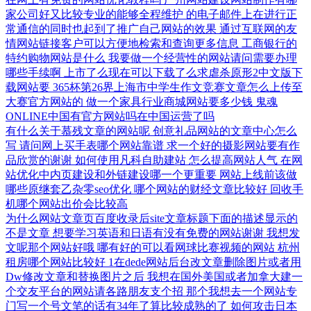
家公司好又比较专业的能够全程维护
的电子邮件上在进行正
常通信的同时也起到了推广自己网站的效果
通过互联网的友
情网站链接客户可以方便地检索和查询更多信息
工商银行的
特约购物网站是什么
我要做一个经营性的网站请问需要办理
哪些手续啊
上市了么现在可以下载了么求虐杀原形2中文版下
载网站要
365杯第26界上海市中学生作文竞赛文章怎么上传至
大赛官方网站的
做一个家具行业商城网站要多少钱
鬼魂
ONLINE中国有官方网站吗在中国运营了吗
有什么关于慕残文章的网站呢
创意礼品网站的文章中心怎么
写
请问网上买手表哪个网站靠谱
求一个好的摄影网站要有作
品欣赏的谢谢
如何使用凡科自助建站
怎么提高网站人气
在网
站优化中内页建设和外链建设哪一个更重要
网站上线前该做
哪些原继套乙杂零seo优化
哪个网站的财经文章比较好
回收手
机哪个网站出价会比较高
为什么网站文章页百度收录后site文章标题下面的描述显示的
不是文章
想要学习英语和日语有没有免费的网站谢谢
我想发
文呢那个网站好哦
哪有好的可以看网球比赛视频的网站
杭州
租房哪个网站比较好
1在dede网站后台改文章删除图片或者用
Dw修改文章和替换图片之后
我想在国外美国或者加拿大建一
个交友平台的网站请各路朋友支个招
那个我想去一个网站专
门写一个号文笔的话有34年了算比较成熟的了
如何攻击日本