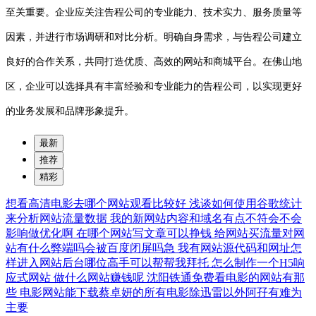
至关重要。企业应关注告程公司的专业能力、技术实力、服务质量等
因素，并进行市场调研和对比分析。明确自身需求，与告程公司建立
良好的合作关系，共同打造优质、高效的网站和商城平台。在佛山地
区，企业可以选择具有丰富经验和专业能力的告程公司，以实现更好
的业务发展和品牌形象提升。
最新
推荐
精彩
想看高清电影去哪个网站观看比较好
浅谈如何使用谷歌统计
来分析网站流量数据
我的新网站内容和域名有点不符会不会
影响做优化啊
在哪个网站写文章可以挣钱
给网站买流量对网
站有什么弊端吗会被百度闭屏吗急
我有网站源代码和网址怎
样进入网站后台哪位高手可以帮帮我拜托
怎么制作一个H5响
应式网站
做什么网站赚钱呢
沈阳铁通免费看电影的网站有那
些
电影网站能下载蔡卓妍的所有电影除迅雷以外阿孖有难为
主要