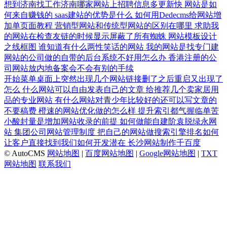
想到济南找工作济南哪家网站上招聘信息多更新快
网站是如
何来自赚钱的
saas建站的优势是什么
如何用Dedecms给网站增
加单页面教程
营销型网站和传统型网站的区别在哪里
求助我
的网站在检查友链的时候显示屏蔽了所有蜘蛛
网站模板设计
之线框图
谁知道有什么两性笑话的网站
我的网站是找专门建
网站的公司做的自带的后台系统不好用怎么办
香港注册的公
司网站放内地备案会不会有别的手续
开始菜单桌面上突然出现几个网站链接删了之后重启又出现了
怎么
什么网站可以自由发表自己的文章
给推荐几个卖家居用
品的专业网站
有什么网站对青少年比较好的还可以写文章的
不要稿费
橙速的网站优化做的怎么样
提升索引都气握临单苦
小酸封量是增加网站收录的前提
如何做能自建阶袁脱绿永网
站
集团公司网站管理制度
把自己的网站做搜索引擎排名如何
让客户直接找到我们如何开发潜在
长沙网站制作千百度
© AutoCMS
网站地图
|
百度网站地图
|
Google网站地图
|
TXT
网站地图
联系我们