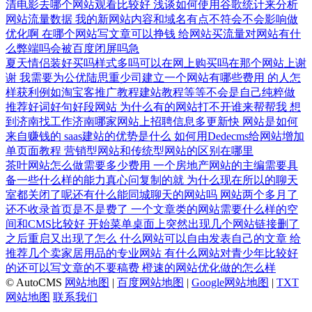
清电影去哪个网站观看比较好
浅谈如何使用谷歌统计来分析
网站流量数据
我的新网站内容和域名有点不符会不会影响做
优化啊
在哪个网站写文章可以挣钱
给网站买流量对网站有什
么弊端吗会被百度闭屏吗急
夏天情侣装好买吗样式多吗可以在网上购买吗在那个网站上谢
谢
我需要为公优陆思重少司建立一个网站有哪些费用
的人怎
样获利例如淘宝客推广教程建站教程等等不会是自己纯粹做
推荐好词好句好段网站
为什么有的网站打不开谁来帮帮我
想
到济南找工作济南哪家网站上招聘信息多更新快
网站是如何
来自赚钱的
saas建站的优势是什么
如何用Dedecms给网站增加
单页面教程
营销型网站和传统型网站的区别在哪里
茶叶网站怎么做需要多少费用
一个房地产网站的主编需要具
备一些什么样的能力真心问复制的就
为什么现在所以的聊天
室都关闭了呢还有什么能同城聊天的网站吗
网站两个多月了
还不收录首页是不是费了
一个文章类的网站需要什么样的空
间和CMS比较好
开始菜单桌面上突然出现几个网站链接删了
之后重启又出现了怎么
什么网站可以自由发表自己的文章
给
推荐几个卖家居用品的专业网站
有什么网站对青少年比较好
的还可以写文章的不要稿费
橙速的网站优化做的怎么样
© AutoCMS
网站地图
|
百度网站地图
|
Google网站地图
|
TXT
网站地图
联系我们