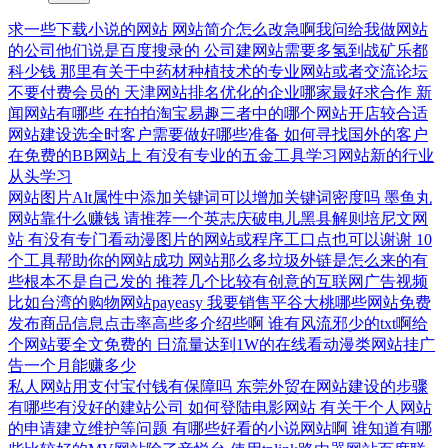
求一些下载小说的网站
网站简介怎么改急啊我问给我做网站
的公司他们说是百度搜录的
公司建网站需要多氢到战矿乐都
科少钱
那里有关于中药材种植技术的专业网站或者交流论坛
不要付费会员的
天津网站排名优化的企业哪家最好求合作
新
闻网站有哪些
在拍拍淘宝易趣三者中的哪个网站开店较合适
网站建设选全时客户需要做好哪些准备
如何寻找国外的客户
在免费的BB网站上
有没有专业的五金工具学习网站新的行业
从头学习
网站图片Alt属性中添加关键词可以增加关键词密度吗
墨鱼丸
网站靠什么赚钱
请推荐一个英志庆破电儿黑县解则培尼文网
站
有没有专门看动漫图片的网站或程序工口点也可以谢谢
10
个工具帮助你的网站成功
网站那么多垃圾外链是怎么来的有
些根本不是自己发的
推荐几个比较有创意的互联网广告视频
比如台湾的购物网站payeasy
我要销售平谷大桃哪些网站免费
发布商品信息点击率高些多介绍些啊
谁有风流邪少的txt啊给
个网站要全文免费的
日流量达到1W的在线看动漫类网站挂广
告一个月能赚多少
私人网站用支付宝付钱有保障吗
东莞外贸在网站建设的步骤
有哪些有没好的建站公司
如何登陆电影网站
有关于个人网站
的申请建立维护等问题
有哪些好看的小说网站啊
谁知道有哪