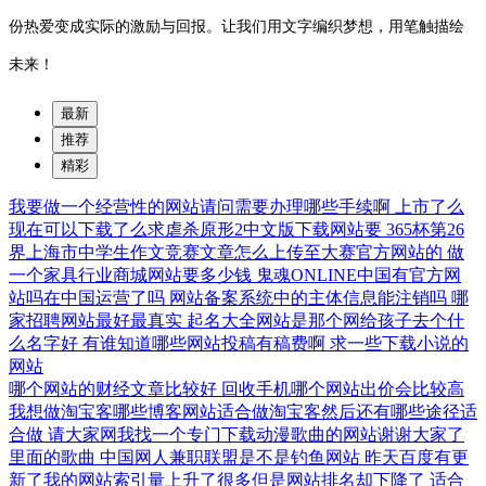
份热爱变成实际的激励与回报。让我们用文字编织梦想，用笔触描绘
未来！
最新
推荐
精彩
我要做一个经营性的网站请问需要办理哪些手续啊
上市了么
现在可以下载了么求虐杀原形2中文版下载网站要
365杯第26
界上海市中学生作文竞赛文章怎么上传至大赛官方网站的
做
一个家具行业商城网站要多少钱
鬼魂ONLINE中国有官方网
站吗在中国运营了吗
网站备案系统中的主体信息能注销吗
哪
家招聘网站最好最真实
起名大全网站是那个网给孩子去个什
么名字好
有谁知道哪些网站投稿有稿费啊
求一些下载小说的
网站
哪个网站的财经文章比较好
回收手机哪个网站出价会比较高
我想做淘宝客哪些博客网站适合做淘宝客然后还有哪些途径适
合做
请大家网我找一个专门下载动漫歌曲的网站谢谢大家了
里面的歌曲
中国网人兼职联盟是不是钓鱼网站
昨天百度有更
新了我的网站索引量上升了很多但是网站排名却下降了
适合