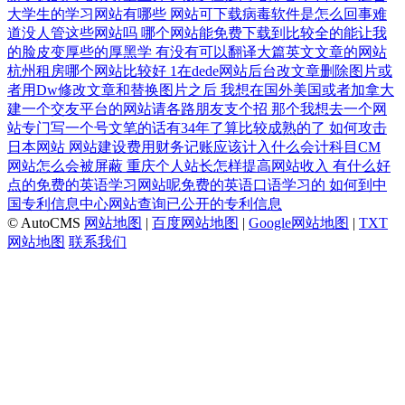
大学生的学习网站有哪些
网站可下载病毒软件是怎么回事难
道没人管这些网站吗
哪个网站能免费下载到比较全的能让我
的脸皮变厚些的厚黑学
有没有可以翻译大篇英文文章的网站
杭州租房哪个网站比较好
1在dede网站后台改文章删除图片或
者用Dw修改文章和替换图片之后
我想在国外美国或者加拿大
建一个交友平台的网站请各路朋友支个招
那个我想去一个网
站专门写一个号文笔的话有34年了算比较成熟的了
如何攻击
日本网站
网站建设费用财务记账应该计入什么会计科目CM
网站怎么会被屏蔽
重庆个人站长怎样提高网站收入
有什么好
点的免费的英语学习网站呢免费的英语口语学习的
如何到中
国专利信息中心网站查询已公开的专利信息
© AutoCMS
网站地图
|
百度网站地图
|
Google网站地图
|
TXT
网站地图
联系我们