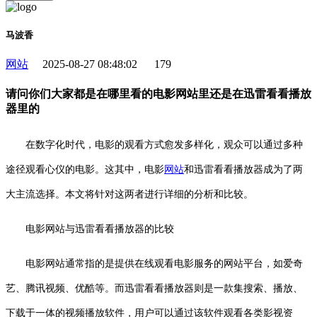
马波香
网站
2025-08-27 08:48:02
179
请问你们大家都是在哪里看的电影网站里还是在迅雷看看播放
器里的
在数字化时代，电影的观看方式愈发多样化，观众可以通过多种
途径观看心仪的电影。这其中，电影
网站
和迅雷看看播放器成为了两
大主流选择。本文将针对这两者进行详细的分析和比较。
电影网站与迅雷看看播放器的比较
电影网站通常指的是提供在线观看电影服务的网站平台，如爱奇
艺、腾讯视频、优酷等。而迅雷看看播放器则是一款集搜索、播放、
下载于一体的视频播放软件，用户可以通过该软件观看各类影视资