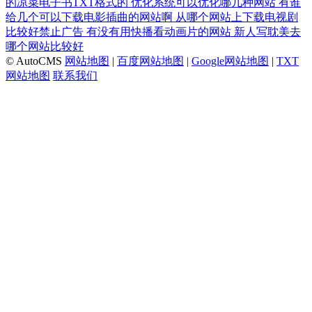
的凉菜电子书TXT格式的
优化系统可以优化哪几种网站
有谁
给几个可以下载电影插曲的网站啊
从哪个网站上下载电视剧
比较好禁止广告
有没有用快播看动画片的网站
新人写耽美去
哪个网站比较好
© AutoCMS
网站地图
|
百度网站地图
|
Google网站地图
|
TXT
网站地图
联系我们