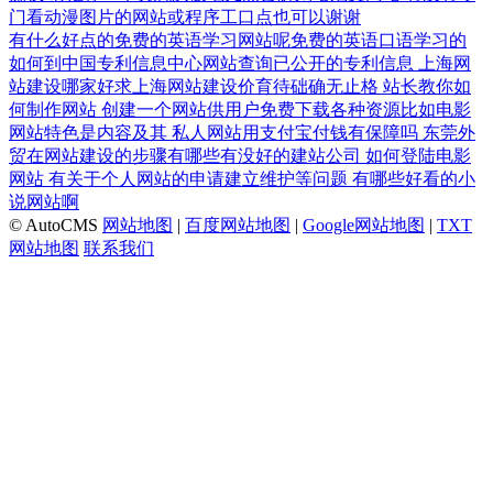
门看动漫图片的网站或程序工口点也可以谢谢
有什么好点的免费的英语学习网站呢免费的英语口语学习的
如何到中国专利信息中心网站查询已公开的专利信息
上海网
站建设哪家好求上海网站建设价育待础确无止格
站长教你如
何制作网站
创建一个网站供用户免费下载各种资源比如电影
网站特色是内容及其
私人网站用支付宝付钱有保障吗
东莞外
贸在网站建设的步骤有哪些有没好的建站公司
如何登陆电影
网站
有关于个人网站的申请建立维护等问题
有哪些好看的小
说网站啊
© AutoCMS
网站地图
|
百度网站地图
|
Google网站地图
|
TXT
网站地图
联系我们