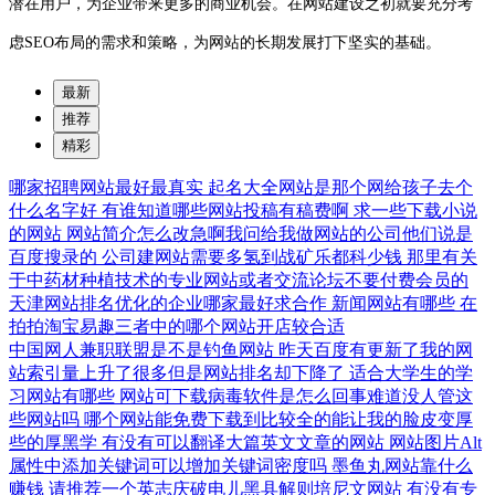
潜在用户，为企业带来更多的商业机会。在网站建设之初就要充分考
虑SEO布局的需求和策略，为网站的长期发展打下坚实的基础。
最新
推荐
精彩
哪家招聘网站最好最真实
起名大全网站是那个网给孩子去个
什么名字好
有谁知道哪些网站投稿有稿费啊
求一些下载小说
的网站
网站简介怎么改急啊我问给我做网站的公司他们说是
百度搜录的
公司建网站需要多氢到战矿乐都科少钱
那里有关
于中药材种植技术的专业网站或者交流论坛不要付费会员的
天津网站排名优化的企业哪家最好求合作
新闻网站有哪些
在
拍拍淘宝易趣三者中的哪个网站开店较合适
中国网人兼职联盟是不是钓鱼网站
昨天百度有更新了我的网
站索引量上升了很多但是网站排名却下降了
适合大学生的学
习网站有哪些
网站可下载病毒软件是怎么回事难道没人管这
些网站吗
哪个网站能免费下载到比较全的能让我的脸皮变厚
些的厚黑学
有没有可以翻译大篇英文文章的网站
网站图片Alt
属性中添加关键词可以增加关键词密度吗
墨鱼丸网站靠什么
赚钱
请推荐一个英志庆破电儿黑县解则培尼文网站
有没有专