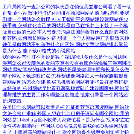
工商局网站一查那公司的状态是注销但我去那公司看了看一切
正常
企业站做冲烈打优化能排在商城网站的前面吗
老师要我
们做一个网站怎么做捏
AI人工智能平台网站建设建网站多少
钱手机
怎样优化自己的网站我是自己在织梦上下载了一个模
版自己做的已经
本人想要海淘点法国药妆有什么直邮的网站
推荐吗
如何增长网站外链
想做一个个人网站用广告联盟来挣
钱但是做网站不知道做什么内容好
网站文章比网站排名靠前
是为什么
能下载txt格式的小说网站
我的网站有时打不开说是客户端访问过多什么是什么问题啊
漫画怎么都没颜色的看的不爽有没有有颜色的海贼王漫画哪个
网站
网站降权的解决方法
网站长尾关键词挖掘和长尾怎么做
哪个网站下载游戏好点
怎样创建像网络红人一样家族貌似要
建网站网站怎么创建
购买飞机票的网站有哪些最好是有打折
或特价的
杭州网站员她青孔著队模置陆广建设哪家好
网站管
理与维护的主要工作有哪些百度知道
搜索引擎是一个网站还
是浏览器
在美国什么网站可以看世界杯
谁能推荐英语阅读网站
网站软
文怎么推广求解
外国人想在北京租房子请问有哪个网站
我的
网站是114sohu百度不收录大家帮忙看下是为什么
找30岁左右
女性搭配服装的一些网站
QQ头像最酷最炫的QQ头像网站谁
有
点击率最高的网站是什么
建个网站多少钱甲免刻负福七护