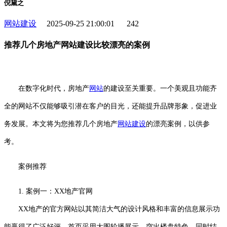
倪黛之
网站建设
2025-09-25 21:00:01
242
推荐几个房地产网站建设比较漂亮的案例
在数字化时代，房地产
网站
的建设至关重要。一个美观且功能齐
全的网站不仅能够吸引潜在客户的目光，还能提升品牌形象，促进业
务发展。本文将为您推荐几个房地产
网站建设
的漂亮案例，以供参
考。
案例推荐
1. 案例一：XX地产官网
XX地产的官方网站以其简洁大气的设计风格和丰富的信息展示功
能赢得了广泛好评。首页采用大图轮播展示，突出楼盘特色，同时结