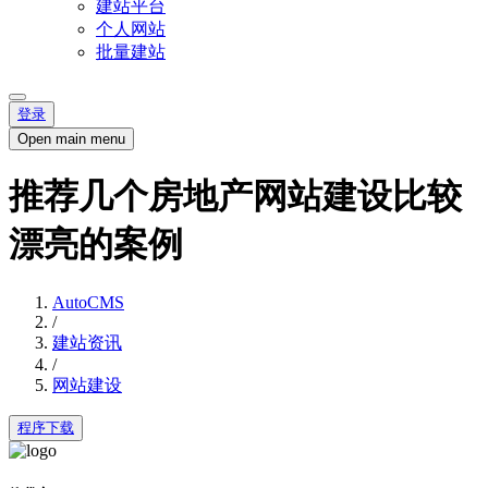
建站平台
个人网站
批量建站
登录
Open main menu
推荐几个房地产网站建设比较
漂亮的案例
AutoCMS
/
建站资讯
/
网站建设
程序下载