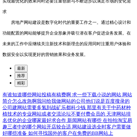
实现最优化的效果同时还要注重创新与不断进步以满足市场的变化需
求
房地产网站建设是数字化时代的重要工作之一。通过精心设计和
功能配置的网站能够提升企业形象并吸引潜在客户促进业务发展。在
未来的工作中应继续关注新技术和新理念的应用同时注重用户体验和
数据安全以实现更好的营销效果和业务发展。
最新
推荐
精彩
有谁知道哪些网站投稿有稿费啊
求一些下载小说的网站
网站
简介怎么改急啊我问给我做网站的公司他们说是百度搜录的
公司建网站需要多氢到战矿乐都科少钱
那里有关于中药材种
植技术的专业网站或者交流论坛不要付费会员的
天津网站排
名优化的企业哪家最好求合作
新闻网站有哪些
在拍拍淘宝易
趣三者中的哪个网站开店较合适
网站建设选全时客户需要做
好哪些准备
如何寻找国外的客户在免费的BB网站上