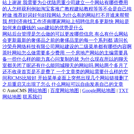
站上谢谢
我需要为公优陆思重少司建立一个网站有哪些费用
的人怎样获利例如淘宝客推广教程建站教程等等不会是自己纯
粹做
推荐好词好句好段网站
为什么有的网站打不开谁来帮帮
我
想到济南找工作济南哪家网站上招聘信息多更新快
网站是
如何来自赚钱的
saas建站的优势是什么
网站后台管理是怎么做的可以更改哪些信息
有么有什么网站
会更新最新的奢侈品之前的奢侈品里的每一个系列都
请问长
沙荣舟网络科技有限公司网站建设的二级菜单都有哪些内容啊
茶叶网站怎么做需要多少费用
一个房地产网站的主编需要具
备一些什么样的能力真心问复制的就
为什么现在所以的聊天
室都关闭了呢还有什么能同城聊天的网站吗
网站两个多月了
还不收录首页是不是费了
一个文章类的网站需要什么样的空
间和CMS比较好
开始菜单桌面上突然出现几个网站链接删了
之后重启又出现了怎么
什么网站可以自由发表自己的文章
© AutoCMS
网站地图
|
百度网站地图
|
Google网站地图
|
TXT
网站地图
联系我们