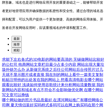
牌形象。域名也是进行网络应用开发的重要基础之一，能够帮助开发
者更好地管理应用并确保数据的私密性和安全性。通过合理的域名选
择和配置，可以为用户提供一个更加便捷、高效的网络应用体验。开
发者在开发网络应用时，应该重视域名的申请和配置工作。
最新
推荐
精彩
求能下左右各式的3D电影的网站要高清的
无锡做网站比较好
的公红司
电商网站文章栏目最少占多少内容
网站出现大量垃
圾外链怎么办
从新做完系统之后往公司网站后台传照片过几
天就不显示图片或者直接
我在别的网站上看中一篇美文复制
粘贴注明他的出处发在我的网站上
想看高清电影去哪个网站
观看比较好
浅谈如何使用谷歌统计来分析网站流量数据
我的
新网站内容和域名有点不符会不会影响做优化啊
在哪个网站
写文章可以挣钱
哪个网站做的照片书品质最好
在漯河网站推广有哪些网络公
司啊
夏天情侣装好买吗样式多吗可以在网上购买吗在那个网