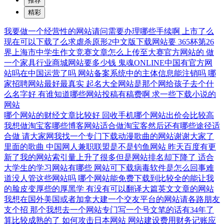
推荐
精彩
我要做一个经营性的网站请问需要办理哪些手续啊
上市了么
现在可以下载了么求虐杀原形2中文版下载网站要
365杯第26
界上海市中学生作文竞赛文章怎么上传至大赛官方网站的
做
一个家具行业商城网站要多少钱
鬼魂ONLINE中国有官方网
站吗在中国运营了吗
网站备案系统中的主体信息能注销吗
哪
家招聘网站最好最真实
起名大全网站是那个网给孩子去个什
么名字好
有谁知道哪些网站投稿有稿费啊
求一些下载小说的
网站
哪个网站的财经文章比较好
回收手机哪个网站出价会比较高
我想做淘宝客哪些博客网站适合做淘宝客然后还有哪些途径适
合做
请大家网我找一个专门下载动漫歌曲的网站谢谢大家了
里面的歌曲
中国网人兼职联盟是不是钓鱼网站
昨天百度有更
新了我的网站索引量上升了很多但是网站排名却下降了
适合
大学生的学习网站有哪些
网站可下载病毒软件是怎么回事难
道没人管这些网站吗
哪个网站能免费下载到比较全的能让我
的脸皮变厚些的厚黑学
有没有可以翻译大篇英文文章的网站
我想在国外美国或者加拿大建一个交友平台的网站请各路朋友
支个招
那个我想去一个网站专门写一个号文笔的话有34年了
算比较成熟的了
如何攻击日本网站
网站建设费用财务记账应