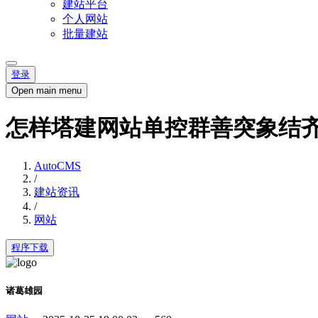
建站平台
个人网站
批量建站
登录
Open main menu
怎样塔建网站单控群善突象结
AutoCMS
/
建站资讯
/
网站
程序下载
诸葛雄园