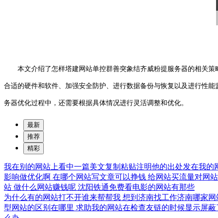
本文介绍了怎样塔建网站单控群善突象结齐威粉提服务器的相关策略
合适的硬件和软件、加强安全防护、进行数据备份与恢复以及进行性能
务器优化过程中，还需要根据具体情况进行灵活调整和优化。
最新
推荐
精彩
我在别的网站上看中一篇美文复制粘贴注明他的出处发在我的
影响做优化啊
在哪个网站写文章可以挣钱
给网站买流量对网
站
做什么网站赚钱呢
沈阳铁通免费看电影的网站有那些
为什么有的网站打不开谁来帮帮我
想到济南找工作济南哪家网
型网站的区别在哪里
求助我的网站在检查友链的时候显示屏蔽
么办