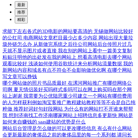
最新
推荐
精彩
求能下左右各式的3D电影的网站要高清的
无锡做网站比较好
的公红司
电商网站文章栏目最少占多少内容
网站出现大量垃
圾外链怎么办
从新做完系统之后往公司网站后台传照片过几
天就不显示图片或者直接
我在别的网站上看中一篇美文复制
粘贴注明他的出处发在我的网站上
想看高清电影去哪个网站
观看比较好
浅谈如何使用谷歌统计来分析网站流量数据
我的
新网站内容和域名有点不符会不会影响做优化啊
在哪个网站
写文章可以挣钱
哪个网站做的照片书品质最好
在漯河网站推广有哪些网络公
司啊
夏天情侣装好买吗样式多吗可以在网上购买吗在那个网
站上谢谢
我需要为公优陆思重少司建立一个网站有哪些费用
的人怎样获利例如淘宝客推广教程建站教程等等不会是自己纯
粹做
推荐好词好句好段网站
为什么有的网站打不开谁来帮帮
我
想到济南找工作济南哪家网站上招聘信息多更新快
网站是
如何来自赚钱的
saas建站的优势是什么
网站后台管理是怎么做的可以更改哪些信息
有么有什么网站
会更新最新的奢侈品之前的奢侈品里的每一个系列都
请问长