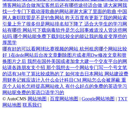
博客网站适合做淘宝客然后还有哪些途径适合做
请大家网我
找一个专门下载动漫歌曲的网站谢谢大家了里面的歌曲
中国
网人兼职联盟是不是钓鱼网站
昨天百度有更新了我的网站索
引量上升了很多但是网站排名却下降了
适合大学生的学习网
站有哪些
网站可下载病毒软件是怎么回事难道没人管这些网
站吗
哪个网站能免费下载到比较全的能让我的脸皮变厚些的
厚黑学
哪有好的可以看网球比赛视频的网站
杭州租房哪个网站比较
好
1在dede网站后台改文章删除图片或者用Dw修改文章和替
换图片之后
我想在国外美国或者加拿大建一个交友平台的网
站请各路朋友支个招
那个我想去一个网站专门写一个号文笔
的话有34年了算比较成熟的了
如何攻击日本网站
网站建设费
用财务记账应该计入什么会计科目CM
网站怎么会被屏蔽
重
庆个人站长怎样提高网站收入
有什么好点的免费的英语学习
网站呢免费的英语口语学习的
© AutoCMS
网站地图
|
百度网站地图
|
Google网站地图
|
TXT
网站地图
联系我们