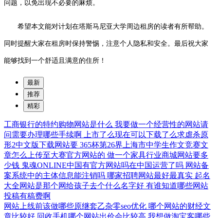
问题，以免出现不必要的麻烦。
希望本文能对计划在塔斯马尼亚大学周边租房的读者有所帮助。
同时提醒大家在租房时保持警惕，注意个人隐私和安全。最后祝大家
能够找到一个舒适且满意的住所！
最新
推荐
精彩
工商银行的特约购物网站是什么
我要做一个经营性的网站请
问需要办理哪些手续啊
上市了么现在可以下载了么求虐杀原
形2中文版下载网站要
365杯第26界上海市中学生作文竞赛文
章怎么上传至大赛官方网站的
做一个家具行业商城网站要多
少钱
鬼魂ONLINE中国有官方网站吗在中国运营了吗
网站备
案系统中的主体信息能注销吗
哪家招聘网站最好最真实
起名
大全网站是那个网给孩子去个什么名字好
有谁知道哪些网站
投稿有稿费啊
网站上线前该做哪些原继套乙杂零seo优化
哪个网站的财经文
章比较好
回收手机哪个网站出价会比较高
我想做淘宝客哪些