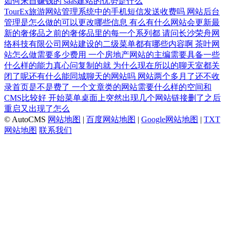
如何来自赚钱的
saas建站的优势是什么
TourEx旅游网站管理系统中的手机短信发送收费吗
网站后台
管理是怎么做的可以更改哪些信息
有么有什么网站会更新最
新的奢侈品之前的奢侈品里的每一个系列都
请问长沙荣舟网
络科技有限公司网站建设的二级菜单都有哪些内容啊
茶叶网
站怎么做需要多少费用
一个房地产网站的主编需要具备一些
什么样的能力真心问复制的就
为什么现在所以的聊天室都关
闭了呢还有什么能同城聊天的网站吗
网站两个多月了还不收
录首页是不是费了
一个文章类的网站需要什么样的空间和
CMS比较好
开始菜单桌面上突然出现几个网站链接删了之后
重启又出现了怎么
© AutoCMS
网站地图
|
百度网站地图
|
Google网站地图
|
TXT
网站地图
联系我们