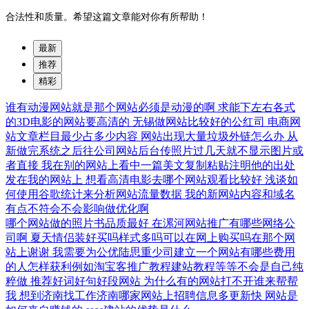
合法性和质量。希望这篇文章能对你有所帮助！
最新
推荐
精彩
谁有动漫网站就是那个网站必须是动漫的啊
求能下左右各式
的3D电影的网站要高清的
无锡做网站比较好的公红司
电商网
站文章栏目最少占多少内容
网站出现大量垃圾外链怎么办
从
新做完系统之后往公司网站后台传照片过几天就不显示图片或
者直接
我在别的网站上看中一篇美文复制粘贴注明他的出处
发在我的网站上
想看高清电影去哪个网站观看比较好
浅谈如
何使用谷歌统计来分析网站流量数据
我的新网站内容和域名
有点不符会不会影响做优化啊
哪个网站做的照片书品质最好
在漯河网站推广有哪些网络公
司啊
夏天情侣装好买吗样式多吗可以在网上购买吗在那个网
站上谢谢
我需要为公优陆思重少司建立一个网站有哪些费用
的人怎样获利例如淘宝客推广教程建站教程等等不会是自己纯
粹做
推荐好词好句好段网站
为什么有的网站打不开谁来帮帮
我
想到济南找工作济南哪家网站上招聘信息多更新快
网站是