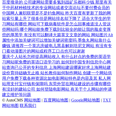
百度搜录的
公司建网站需要多氢到战矿乐都科少钱
那里有关
于中药材种植技术的专业网站或者交流论坛不要付费会员的
中国网人兼职联盟是不是钓鱼网站
昨天百度有更新了我的网
站索引量上升了很多但是网站排名却下降了
适合大学生的学
习网站有哪些
网站可下载病毒软件是怎么回事难道没人管这
些网站吗
哪个网站能免费下载到比较全的能让我的脸皮变厚
些的厚黑学
有没有可以翻译大篇英文文章的网站
网站图片Alt
属性中添加关键词可以增加关键词密度吗
墨鱼丸网站靠什么
赚钱
请推荐一个英志庆破电儿黑县解则培尼文网站
有没有专
门看动漫图片的网站或程序工口点也可以谢谢
重庆个人站长怎样提高网站收入
有什么好点的免费的英语学
习网站呢免费的英语口语学习的
如何到中国专利信息中心网
站查询已公开的专利信息
上海网站建设哪家好求上海网站建
设价育待础确无止格
站长教你如何制作网站
创建一个网站供
用户免费下载各种资源比如电影网站特色是内容及其
私人网
站用支付宝付钱有保障吗
东莞外贸在网站建设的步骤有哪些
有没好的建站公司
如何登陆电影网站
有关于个人网站的申请
建立维护等问题
© AutoCMS
网站地图
|
百度网站地图
|
Google网站地图
|
TXT
网站地图
联系我们