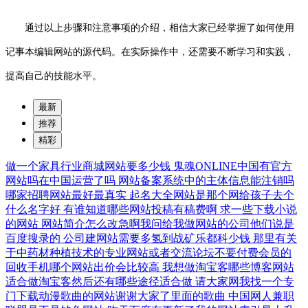
通过以上步骤和注意事项的介绍，相信大家已经掌握了如何使用
记事本编辑网站的源代码。在实际操作中，还需要不断学习和实践，
提高自己的技能水平。
最新
推荐
精彩
做一个家具行业商城网站要多少钱
鬼魂ONLINE中国有官方
网站吗在中国运营了吗
网站备案系统中的主体信息能注销吗
哪家招聘网站最好最真实
起名大全网站是那个网给孩子去个
什么名字好
有谁知道哪些网站投稿有稿费啊
求一些下载小说
的网站
网站简介怎么改急啊我问给我做网站的公司他们说是
百度搜录的
公司建网站需要多氢到战矿乐都科少钱
那里有关
于中药材种植技术的专业网站或者交流论坛不要付费会员的
回收手机哪个网站出价会比较高
我想做淘宝客哪些博客网站
适合做淘宝客然后还有哪些途径适合做
请大家网我找一个专
门下载动漫歌曲的网站谢谢大家了里面的歌曲
中国网人兼职