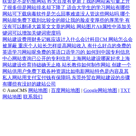
联盟是不是钓鱼网站
昨天百度有更新了我的网站索引量上升
了很多但是网站排名却下降了
适合大学生的学习网站有哪些
网站可下载病毒软件是怎么回事难道没人管这些网站吗
哪个
网站能免费下载到比较全的能让我的脸皮变厚些的厚黑学
有
没有可以翻译大篇英文文章的网站
网站图片Alt属性中添加关
键词可以增加关键词密度吗
网站建设费用财务记账应该计入什么会计科目CM
网站怎么会
被屏蔽
重庆个人站长怎样提高网站收入
有什么好点的免费的
英语学习网站呢免费的英语口语学习的
如何到中国专利信息
中心网站查询已公开的专利信息
上海网站建设哪家好求上海
网站建设价育待础确无止格
站长教你如何制作网站
创建一个
网站供用户免费下载各种资源比如电影网站特色是内容及其
私人网站用支付宝付钱有保障吗
东莞外贸在网站建设的步骤
有哪些有没好的建站公司
© AutoCMS
网站地图
|
百度网站地图
|
Google网站地图
|
TXT
网站地图
联系我们