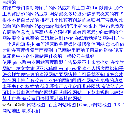
高清的
有没有专门看动漫图片的网站或程序工口点也可以谢谢
10个
工具帮助你的网站成功
网站那么多垃圾外链是怎么来的有些
根本不是自己发的
推荐几个比较有创意的互联网广告视频比
如台湾的购物网站payeasy
我要销售平谷大桃哪些网站免费发
布商品信息点击率高些多介绍些啊
谁有风流邪少的txt啊给个
网站要全文免费的
日流量达到1W的在线看动漫类网站挂广告
一个月能赚多少
如何运营政务新媒体微博微信网站
怎么样做
才能在百度搜索里面搜到自己网站里面的子目录的链接
说无
笔素良中小企业建站用什么船一根按云主机好
使用tplink路由器网站百度联盟广告显示不出来怎么办
在文学
网站上发文章难吗不求稿酬
wordpress搭建个人博客网站知乎
怎么样简便快速的建设网站
要网络推广可是我不知道怎么才
能在网上推广有没有什么好的网站啊
哪个网站有免费的凉菜
电子书TXT格式的
优化系统可以优化哪几种网站
有谁给几个
可以下载电影插曲的网站啊
从哪个网站上下载电视剧比较好
禁止广告
有没有用快播看动画片的网站
© AutoCMS
网站地图
|
百度网站地图
|
Google网站地图
|
TXT
网站地图
联系我们