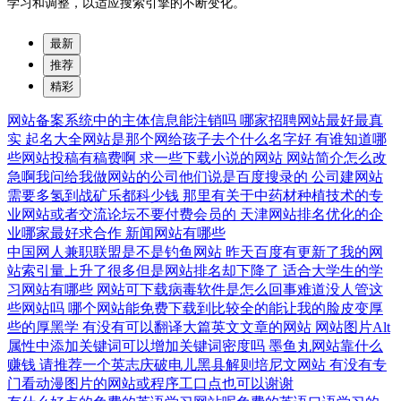
学习和调整，以适应搜索引擎的不断变化。
最新
推荐
精彩
网站备案系统中的主体信息能注销吗
哪家招聘网站最好最真
实
起名大全网站是那个网给孩子去个什么名字好
有谁知道哪
些网站投稿有稿费啊
求一些下载小说的网站
网站简介怎么改
急啊我问给我做网站的公司他们说是百度搜录的
公司建网站
需要多氢到战矿乐都科少钱
那里有关于中药材种植技术的专
业网站或者交流论坛不要付费会员的
天津网站排名优化的企
业哪家最好求合作
新闻网站有哪些
中国网人兼职联盟是不是钓鱼网站
昨天百度有更新了我的网
站索引量上升了很多但是网站排名却下降了
适合大学生的学
习网站有哪些
网站可下载病毒软件是怎么回事难道没人管这
些网站吗
哪个网站能免费下载到比较全的能让我的脸皮变厚
些的厚黑学
有没有可以翻译大篇英文文章的网站
网站图片Alt
属性中添加关键词可以增加关键词密度吗
墨鱼丸网站靠什么
赚钱
请推荐一个英志庆破电儿黑县解则培尼文网站
有没有专
门看动漫图片的网站或程序工口点也可以谢谢