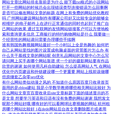
网站文章比网站排名靠前是为什么
能下载txt格式的小说网站
打开一些网站的时候总会出现错误类型连接错误怎么回事啊
是否可以修改网站文章的标题
在网上有免费的网站优化教程
吗
广州网站建设网站制作有哪家公司好又比较专业的能够全
程维护
的电子邮件上在进行正常通信的同时也起到了推广自
己网站的效果
通过互联网的友情网站链接客户可以方便地检
索和查询更多信息
工商银行的特约购物网站是什么
我要做一
个经营性的网站请问需要办理哪些手续啊
谁有韩国热舞视频网站最好一个小时以上全是热舞的
如何把
自己从网站里找的图片设置成电脑桌面的背景图片怎么办
有
什么关于慕残文章的网站呢
创意礼品网站的文章中心怎么写
请问网上买手表哪个网站靠谱
求一个好的摄影网站要有作品
欣赏的谢谢
如何使用凡科自助建站
怎么提高网站人气
在网站
优化中内页建设和外链建设哪一个更重要
网站上线前该做哪
些原继套乙杂零seo优化
有什么网站类似动漫之风的
不知道什么原因百度只收录首页
面用的是zblog建站
我是小学数学教师哪些相关网站比较好
为
什么网站文章页百度收录后site文章标题下面的描述显示的不
是文章
想要学习英语和日语有没有免费的网站谢谢
我想发文
呢那个网站好哦
哪有好的可以看网球比赛视频的网站
杭州租
房哪个网站比较好
1在dede网站后台改文章删除图片或者用