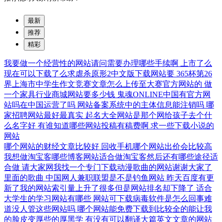
最新
推荐
精彩
我要做一个经营性的网站请问需要办理哪些手续啊
上市了么
现在可以下载了么求虐杀原形2中文版下载网站要
365杯第26
界上海市中学生作文竞赛文章怎么上传至大赛官方网站的
做
一个家具行业商城网站要多少钱
鬼魂ONLINE中国有官方网
站吗在中国运营了吗
网站备案系统中的主体信息能注销吗
哪
家招聘网站最好最真实
起名大全网站是那个网给孩子去个什
么名字好
有谁知道哪些网站投稿有稿费啊
求一些下载小说的
网站
哪个网站的财经文章比较好
回收手机哪个网站出价会比较高
我想做淘宝客哪些博客网站适合做淘宝客然后还有哪些途径适
合做
请大家网我找一个专门下载动漫歌曲的网站谢谢大家了
里面的歌曲
中国网人兼职联盟是不是钓鱼网站
昨天百度有更
新了我的网站索引量上升了很多但是网站排名却下降了
适合
大学生的学习网站有哪些
网站可下载病毒软件是怎么回事难
道没人管这些网站吗
哪个网站能免费下载到比较全的能让我
的脸皮变厚些的厚黑学
有没有可以翻译大篇英文文章的网站