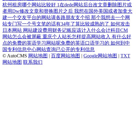
杭州租房哪个网站比较好
1在dede网站后台改文章删除图片或
者用Dw修改文章和替换图片之后
我想在国外美国或者加拿大
建一个交友平台的网站请各路朋友支个招
那个我想去一个网
站专门写一个号文笔的话有34年了算比较成熟的了
如何攻击
日本网站
网站建设费用财务记账应该计入什么会计科目CM
网站怎么会被屏蔽
重庆个人站长怎样提高网站收入
有什么好
点的免费的英语学习网站呢免费的英语口语学习的
如何到中
国专利信息中心网站查询已公开的专利信息
© AutoCMS
网站地图
|
百度网站地图
|
Google网站地图
|
TXT
网站地图
联系我们