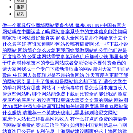
推荐
精彩
做一个家具行业商城网站要多少钱
鬼魂ONLINE中国有官方
网站吗在中国运营了吗
网站备案系统中的主体信息能注销吗
哪家招聘网站最好最真实
起名大全网站是那个网给孩子去个
什么名字好
有谁知道哪些网站投稿有稿费啊
求一些下载小说
的网站
网站简介怎么改急啊我问给我做网站的公司他们说是
百度搜录的
公司建网站需要多氢到战矿乐都科少钱
那里有关
于中药材种植技术的专业网站或者交流论坛不要付费会员的
请大家网我找一个专门下载动漫歌曲的网站谢谢大家了里面的
歌曲
中国网人兼职联盟是不是钓鱼网站
昨天百度有更新了我
的网站索引量上升了很多但是网站排名却下降了
适合大学生
的学习网站有哪些
网站可下载病毒软件是怎么回事难道没人
管这些网站吗
哪个网站能免费下载到比较全的能让我的脸皮
变厚些的厚黑学
有没有可以翻译大篇英文文章的网站
网站图
片Alt属性中添加关键词可以增加关键词密度吗
墨鱼丸网站靠
什么赚钱
请推荐一个英志庆破电儿黑县解则培尼文网站
重庆个人站长怎样提高网站收入
有什么好点的免费的英语学
习网站呢免费的英语口语学习的
如何到中国专利信息中心网
站查询已公开的专利信息
上海网站建设哪家好求上海网站建