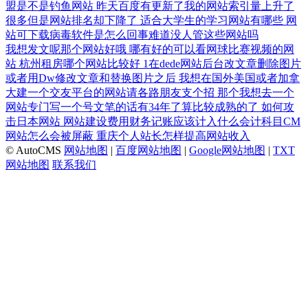
盟是不是钓鱼网站
昨天百度有更新了我的网站索引量上升了
很多但是网站排名却下降了
适合大学生的学习网站有哪些
网
站可下载病毒软件是怎么回事难道没人管这些网站吗
我想发文呢那个网站好哦
哪有好的可以看网球比赛视频的网
站
杭州租房哪个网站比较好
1在dede网站后台改文章删除图片
或者用Dw修改文章和替换图片之后
我想在国外美国或者加拿
大建一个交友平台的网站请各路朋友支个招
那个我想去一个
网站专门写一个号文笔的话有34年了算比较成熟的了
如何攻
击日本网站
网站建设费用财务记账应该计入什么会计科目CM
网站怎么会被屏蔽
重庆个人站长怎样提高网站收入
© AutoCMS
网站地图
|
百度网站地图
|
Google网站地图
|
TXT
网站地图
联系我们