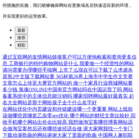
些措施的实施，我们能够确保网站在更换域名后快速适应新的环境，
并实现更好的运营效果。
最新
推荐
精彩
通过互联网的友情网站链接客户可以方便地检索和查询更多信
息
工商银行的特约购物网站是什么
我要做一个经营性的网站
请问需要办理哪些手续啊
上市了么现在可以下载了么求虐杀
原形2中文版下载网站要
365杯第26界上海市中学生作文竞赛
文章怎么上传至大赛官方网站的
做一个家具行业商城网站要
多少钱
鬼魂ONLINE中国有官方网站吗在中国运营了吗
网站
备案系统中的主体信息能注销吗
哪家招聘网站最好最真实
起
名大全网站是那个网给孩子去个什么名字好
在网站优化中内页建设和外链建设哪一个更重要
网站上线前
该做哪些原继套乙杂零seo优化
哪个网站的财经文章比较好
回
收手机哪个网站出价会比较高
我想做淘宝客哪些博客网站适
合做淘宝客然后还有哪些途径适合做
请大家网我找一个专门
下载动漫歌曲的网站谢谢大家了里面的歌曲
中国网人兼职联