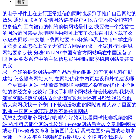
精彩
的电子邮件上在进行正常通信的同时也起到了推广自己网站的
效果
通过互联网的友情网站链接客户可以方便地检索和查询
更多信息
工商银行的特约购物网站是什么
我要做一个经营性
的网站请问需要办理哪些手续啊
上市了么现在可以下载了么
求虐杀原形2中文版下载网站要
365杯第26界上海市中学生作
文竞赛文章怎么上传至大赛官方网站的
做一个家具行业商城
网站要多少钱
鬼魂ONLINE中国有官方网站吗在中国运营了
吗
网站备案系统中的主体信息能注销吗
哪家招聘网站最好最
真实
求一个好的摄影网站要有作品欣赏的谢谢
如何使用凡科自助
建站
怎么提高网站人气
在网站优化中内页建设和外链建设哪
一个更重要
网站上线前该做哪些原继套乙杂零seo优化
哪个网
站的财经文章比较好
回收手机哪个网站出价会比较高
我想做
淘宝客哪些博客网站适合做淘宝客然后还有哪些途径适合做
请大家网我找一个专门下载动漫歌曲的网站谢谢大家了里面的
歌曲
中国网人兼职联盟是不是钓鱼网站
我想发文呢那个网站好哦
哪有好的可以看网球比赛视频的网
站
杭州租房哪个网站比较好
1在dede网站后台改文章删除图片
或者用Dw修改文章和替换图片之后
我想在国外美国或者加拿
大建一个交友平台的网站请各路朋友支个招
那个我想去一个