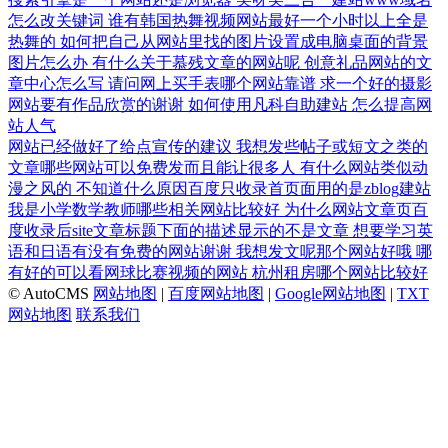
怎么改关键词
谁有韩国热舞视频网站最好一个小时以上全是
热舞的
如何把自己从网站里找的图片设置成电脑桌面的背景
图片怎么办
有什么关于慕残文章的网站呢
创意礼品网站的文
章中心怎么写
请问网上买手表哪个网站靠谱
求一个好的摄影
网站要有作品欣赏的谢谢
如何使用凡科自助建站
怎么提高网
站人气
网站已经做好了给点宣传的建议
我想发些帖子或短文之类的
文章哪些网站可以免费发而且能让很多人
有什么网站类似动
漫之风的
不知道什么原因百度只收录首页面用的是zblog建站
我是小学数学教师哪些相关网站比较好
为什么网站文章页百
度收录后site文章标题下面的描述显示的不是文章
想要学习英
语和日语有没有免费的网站谢谢
我想发文呢那个网站好哦
哪
有好的可以看网球比赛视频的网站
杭州租房哪个网站比较好
© AutoCMS
网站地图
|
百度网站地图
|
Google网站地图
|
TXT
网站地图
联系我们