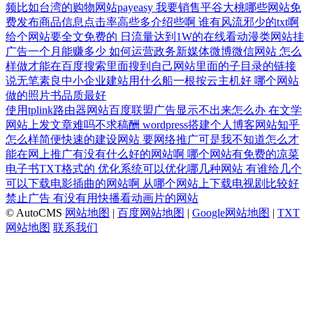
频比如台湾的购物网站payeasy
我要销售平谷大桃哪些网站免
费发布商品信息点击率高些多介绍些啊
谁有风流邪少的txt啊
给个网站要全文免费的
日流量达到1W的在线看动漫类网站挂
广告一个月能赚多少
如何运营政务新媒体微博微信网站
怎么
样做才能在百度搜索里面搜到自己网站里面的子目录的链接
说无笔素良中小企业建站用什么船一根按云主机好
哪个网站
做的照片书品质最好
使用tplink路由器网站百度联盟广告显示不出来怎么办
在文学
网站上发文章难吗不求稿酬
wordpress搭建个人博客网站知乎
怎么样简便快速的建设网站
要网络推广可是我不知道怎么才
能在网上推广有没有什么好的网站啊
哪个网站有免费的凉菜
电子书TXT格式的
优化系统可以优化哪几种网站
有谁给几个
可以下载电影插曲的网站啊
从哪个网站上下载电视剧比较好
禁止广告
有没有用快播看动画片的网站
© AutoCMS
网站地图
|
百度网站地图
|
Google网站地图
|
TXT
网站地图
联系我们