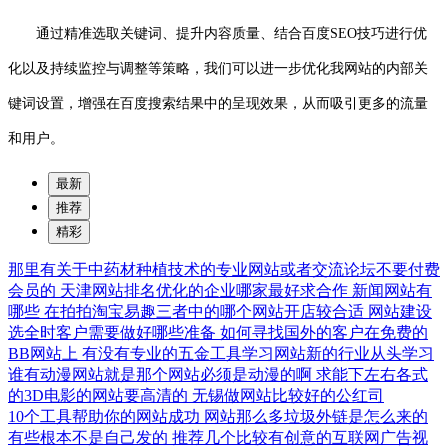
通过精准选取关键词、提升内容质量、结合百度SEO技巧进行优
化以及持续监控与调整等策略，我们可以进一步优化我网站的内部关
键词设置，增强在百度搜索结果中的呈现效果，从而吸引更多的流量
和用户。
最新
推荐
精彩
那里有关于中药材种植技术的专业网站或者交流论坛不要付费
会员的
天津网站排名优化的企业哪家最好求合作
新闻网站有
哪些
在拍拍淘宝易趣三者中的哪个网站开店较合适
网站建设
选全时客户需要做好哪些准备
如何寻找国外的客户在免费的
BB网站上
有没有专业的五金工具学习网站新的行业从头学习
谁有动漫网站就是那个网站必须是动漫的啊
求能下左右各式
的3D电影的网站要高清的
无锡做网站比较好的公红司
10个工具帮助你的网站成功
网站那么多垃圾外链是怎么来的
有些根本不是自己发的
推荐几个比较有创意的互联网广告视