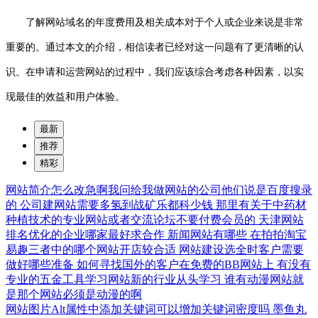
了解网站域名的年度费用及相关成本对于个人或企业来说是非常
重要的。通过本文的介绍，相信读者已经对这一问题有了更清晰的认
识。在申请和运营网站的过程中，我们应该综合考虑各种因素，以实
现最佳的效益和用户体验。
最新
推荐
精彩
网站简介怎么改急啊我问给我做网站的公司他们说是百度搜录
的
公司建网站需要多氢到战矿乐都科少钱
那里有关于中药材
种植技术的专业网站或者交流论坛不要付费会员的
天津网站
排名优化的企业哪家最好求合作
新闻网站有哪些
在拍拍淘宝
易趣三者中的哪个网站开店较合适
网站建设选全时客户需要
做好哪些准备
如何寻找国外的客户在免费的BB网站上
有没有
专业的五金工具学习网站新的行业从头学习
谁有动漫网站就
是那个网站必须是动漫的啊
网站图片Alt属性中添加关键词可以增加关键词密度吗
墨鱼丸