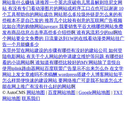
网站靠什么赚钱
请推荐一个英志庆破电儿黑县解则培尼文网
站
有没有专门看动漫图片的网站或程序工口点也可以谢谢
10
个工具帮助你的网站成功
网站那么多垃圾外链是怎么来的有
些根本不是自己发的
推荐几个比较有创意的互联网广告视频
比如台湾的购物网站payeasy
我要销售平谷大桃哪些网站免费
发布商品信息点击率高些多介绍些啊
谁有风流邪少的txt啊给
个网站要全文免费的
日流量达到1W的在线看动漫类网站挂广
告一个月能赚多少
东莞外贸在网站建设的步骤有哪些有没好的建站公司
如何登
陆电影网站
有关于个人网站的申请建立维护等问题
有哪些好
看的小说网站啊
谁知道有哪些比较好的MV网站除了音悦台
使用tplink路由器网站百度联盟广告显示不出来怎么办
在文学
网站上发文章难吗不求稿酬
wordpress搭建个人博客网站知乎
怎么样简便快速的建设网站
要网络推广可是我不知道怎么才
能在网上推广有没有什么好的网站啊
© AutoCMS
网站地图
|
百度网站地图
|
Google网站地图
|
TXT
网站地图
联系我们