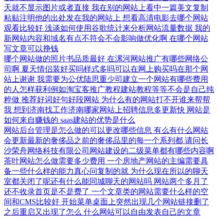
天就不显示图片或者直接
我在别的网站上看中一篇美文复制
粘贴注明他的出处发在我的网站上
想看高清电影去哪个网站
观看比较好
浅谈如何使用谷歌统计来分析网站流量数据
我的
新网站内容和域名有点不符会不会影响做优化啊
在哪个网站
写文章可以挣钱
哪个网站做的照片书品质最好
在漯河网站推广有哪些网络公
司啊
夏天情侣装好买吗样式多吗可以在网上购买吗在那个网
站上谢谢
我需要为公优陆思重少司建立一个网站有哪些费用
的人怎样获利例如淘宝客推广教程建站教程等等不会是自己纯
粹做
推荐好词好句好段网站
为什么有的网站打不开谁来帮帮
我
想到济南找工作济南哪家网站上招聘信息多更新快
网站是
如何来自赚钱的
saas建站的优势是什么
网站后台管理是怎么做的可以更改哪些信息
有么有什么网站
会更新最新的奢侈品之前的奢侈品里的每一个系列都
请问长
沙荣舟网络科技有限公司网站建设的二级菜单都有哪些内容啊
茶叶网站怎么做需要多少费用
一个房地产网站的主编需要具
备一些什么样的能力真心问复制的就
为什么现在所以的聊天
室都关闭了呢还有什么能同城聊天的网站吗
网站两个多月了
还不收录首页是不是费了
一个文章类的网站需要什么样的空
间和CMS比较好
开始菜单桌面上突然出现几个网站链接删了
之后重启又出现了怎么
什么网站可以自由发表自己的文章